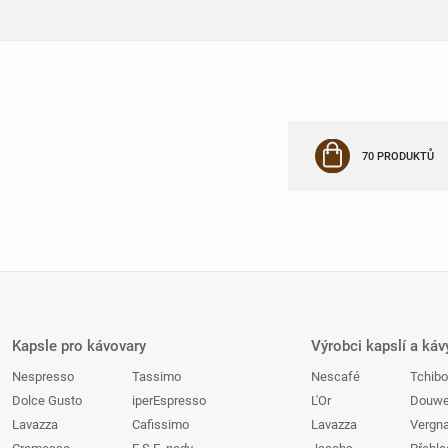
70 PRODUKTŮ
Kapsle pro kávovary
Výrobci kapslí a káv
Nespresso
Tassimo
Nescafé
Tchibo
Dolce Gusto
iperEspresso
L'Or
Douwe
Lavazza
Cafissimo
Lavazza
Vergn