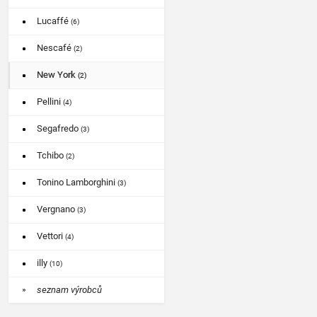
Lucaffé
(6)
Nescafé
(2)
New York
(2)
Pellini
(4)
Segafredo
(3)
Tchibo
(2)
Tonino Lamborghini
(3)
Vergnano
(3)
Vettori
(4)
illy
(10)
seznam výrobců