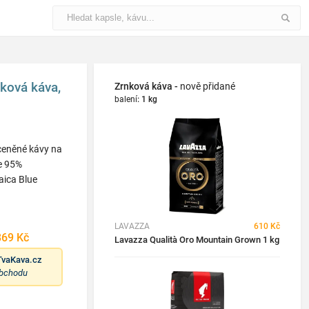
ková káva,
Zrnková káva -
nově přidané
balení
:
1 kg
 ceněné kávy na
e 95%
aica Blue
LAVAZZA
610 Kč
869 Kč
Lavazza Qualità Oro Mountain Grown 1 kg
TvaKava.cz
obchodu