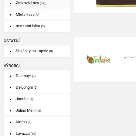
Zrnková káva
(57)
Mletá káva
(9)
Instantní káva
(0)
OSTATNÍ
Stojánky na kapsle
(0)
vyzvednutí:
VÝROBCI
Dallmayr
(2)
De'Longhi
(2)
Jacobs
(1)
Julius Meinl
(3)
Kimbo
(3)
Lavazza
(19)