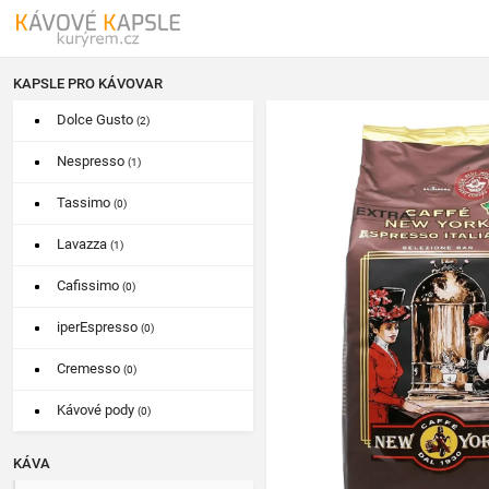
KAPSLE PRO KÁVOVAR
Dolce Gusto
(2)
Nespresso
(1)
Tassimo
(0)
Lavazza
(1)
Cafissimo
(0)
iperEspresso
(0)
Cremesso
(0)
Kávové pody
(0)
KÁVA