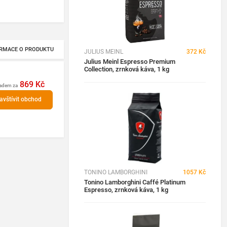
RMACE O PRODUKTU
JULIUS MEINL
372 Kč
Julius Meinl Espresso Premium
Collection, zrnková káva, 1 kg
869 Kč
ladem za
avštívit obchod
TONINO LAMBORGHINI
1057 Kč
Tonino Lamborghini Caffé Platinum
Espresso, zrnková káva, 1 kg