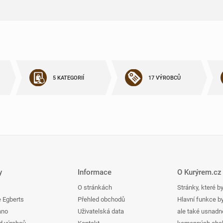
5 KATEGORIÍ
17 VÝROBCŮ
y
Informace
O Kurýrem.cz
O stránkách
Stránky, které b
 Egberts
Přehled obchodů
Hlavní funkce b
ano
Uživatelská data
ale také usnadně