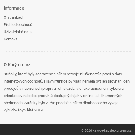
Informace
O stránkách
Přehled obchodů
Uživatelská data
Kontakt
O Kurýrem.cz
Stránky, které byly sestaveny s cílem rozvoje zkušeností s prací s daty
internetových obchodů. Hlavní funkce by však neměla být jen srovnání cen
prodejců a nabízených přepravních služeb, ale také usnadnění výběru a
orientace v nabídce produktů dostupných jak v online tak i kamenných
obchodech. Stránky byly v této podobě s cílem dlouhodobého vývoje
vybudovány v létě 2019.
© 2026
kavove-kapsle
.
kuryrem.cz