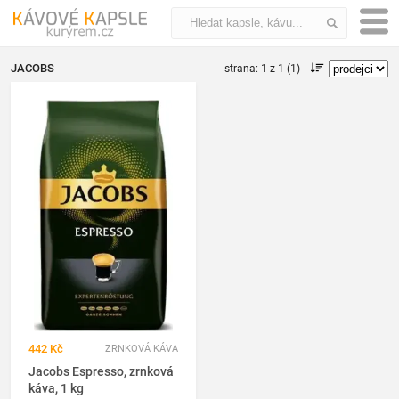
JACOBS
strana: 1 z 1 (1)
442 Kč
ZRNKOVÁ KÁVA
Jacobs Espresso, zrnková
káva, 1 kg