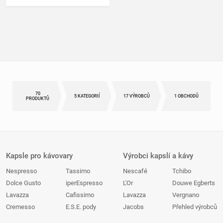
70
5 KATEGORIÍ
17 VÝROBCŮ
1 OBCHODŮ
PRODUKTŮ
Kapsle pro kávovary
Výrobci kapslí a kávy
Nespresso
Tassimo
Nescafé
Tchibo
Dolce Gusto
iperEspresso
L'Or
Douwe Egberts
Lavazza
Cafissimo
Lavazza
Vergnano
Cremesso
E.S.E. pody
Jacobs
Přehled výrobců