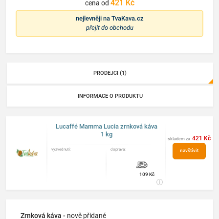
421 Kč
cena od
nejlevněji na
TvaKava.cz
přejít do obchodu
PRODEJCI (1)
INFORMACE O PRODUKTU
Lucaffé Mamma Lucia zrnková káva
1 kg
421 Kč
skladem za
vyzvednutí:
doprava:
navštívit
obchod
109 Kč
Zrnková káva -
nově přidané