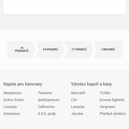
70
5 KATEGORIÍ
17 VÝROBCŮ
1 OBCHODŮ
PRODUKTŮ
Kapsle pro kávovary
Výrobci kapslí a kávy
Nespresso
Tassimo
Nescafé
Tchibo
Dolce Gusto
iperEspresso
L'Or
Douwe Egberts
Lavazza
Cafissimo
Lavazza
Vergnano
Cremesso
E.S.E. pody
Jacobs
Přehled výrobců