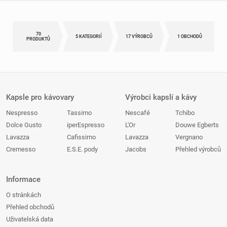
70
5 KATEGORIÍ
17 VÝROBCŮ
1 OBCHODŮ
PRODUKTŮ
Kapsle pro kávovary
Výrobci kapslí a kávy
Nespresso
Tassimo
Nescafé
Tchibo
Dolce Gusto
iperEspresso
L'Or
Douwe Egberts
Lavazza
Cafissimo
Lavazza
Vergnano
Cremesso
E.S.E. pody
Jacobs
Přehled výrobců
Informace
O stránkách
Přehled obchodů
Uživatelská data