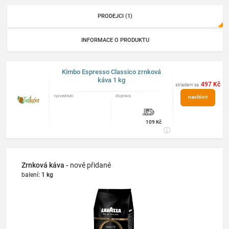
PRODEJCI (1)
INFORMACE O PRODUKTU
Kimbo Espresso Classico zrnková
káva 1 kg
497 Kč
skladem za
vyzvednutí:
doprava:
navštívit
obchod
109 Kč
Zrnková káva -
nově přidané
balení
:
1 kg